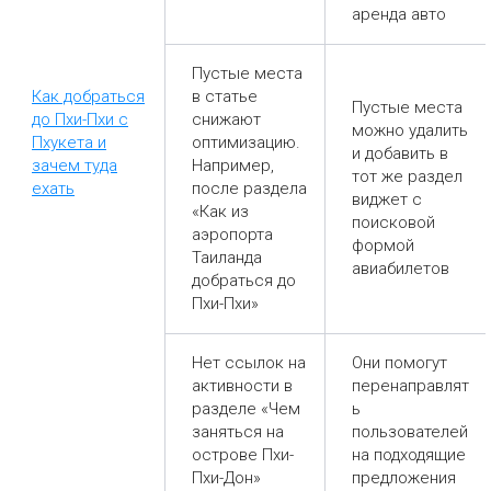
аренда авто
Пустые места
Как добраться
в статье
Пустые места
до Пхи-Пхи с
снижают
можно удалить
Пхукета и
оптимизацию.
и добавить в
зачем туда
Например,
тот же раздел
ехать
после раздела
виджет с
«Как из
поисковой
аэропорта
формой
Таиланда
авиабилетов
добраться до
Пхи-Пхи»
Нет ссылок на
Они помогут
активности в
перенаправлят
разделе «Чем
ь
заняться на
пользователей
острове Пхи-
на подходящие
Пхи-Дон»
предложения