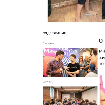
СОДЕРЖАНИЕ
О
О встрече
Мит
зад
во
Доклады