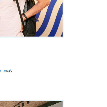
отелей
;