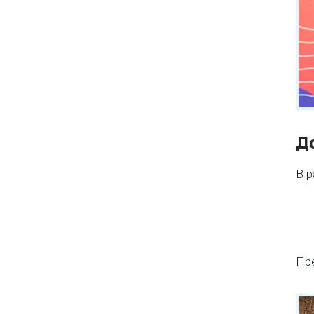
Д
В р
Пр