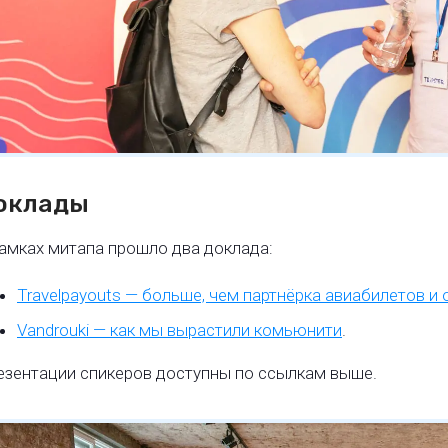
оклады
амках митапа прошло два доклада:
Travelpayouts — больше, чем партнёрка авиабилетов и 
Vandrouki — как мы вырастили комьюнити
.
езентации спикеров доступны по ссылкам выше.