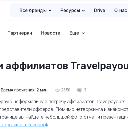
Все бренды
Ресурсы
Drive
О нас
Партнёрки
Новости
Еще
и аффилиатов Travelpayou
Время прочтения:
2
мин.
2650
3
ервую неформальную встречу аффилиатов Travelpayouts. 
представители офферов. Помимо нетворкинга и знакомст
странице вы найдете небольшой фото-отчет и презентаци
 странице в Facebook
.