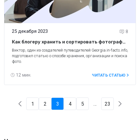
25 декабря 2023
8
Как блогеру хранить и сортировать фотографии
из путешествий, чтобы легко находить нужные
Виктор, один из создателей путеводителей
Georgia.in-facts.info
,
подготовил статью о способе хранения, организации и поиска
фото.
12
мин.
ЧИТАТЬ СТАТЬЮ
1
2
3
4
5
…
23