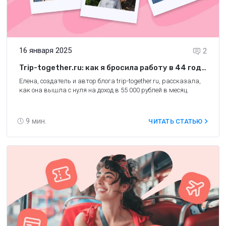
16 января 2025
2
Trip-together.ru: как я бросила работу в 44 года
и зарабатываю на тревел-блоге
Елена, создатель и автор блога
trip-together.ru
, рассказала,
как она вышла с нуля на доход в 55 000 рублей в месяц.
9
мин.
ЧИТАТЬ СТАТЬЮ