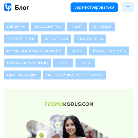
Зарегистрироваться
ОФФЕРЫ
АВИАБИЛЕТЫ
САЙТ
ВЕБИНАР
ТРЕВЕЛ-БЛОГ
ЭКСКУРСИИ
СТАТИСТИКА
КОМАНДА TRAVELPAYOUTS
КЕЙС
TRAVELPAYOUTS
ГОНКА ЗА МИЛЛИОН
SEO
ТУРЫ
НАПРАВЛЕНИЯ
ПАРТНЁРСКИЕ ПРОГРАММЫ