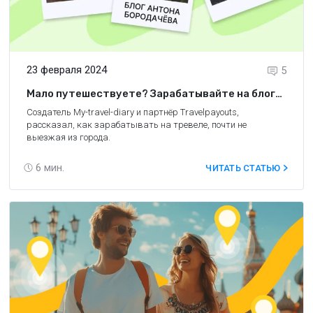
23 февраля 2024
5
Мало путешествуете? Зарабатывайте на блоге
о своём городе! Советы от создателя My-
Создатель
My-travel-diary
и партнёр Travelpayouts,
travel-diary
рассказал, как зарабатывать на тревеле, почти не
выезжая из города.
6
мин.
ЧИТАТЬ СТАТЬЮ