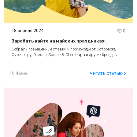
18 апреля 2024
0
Зарабатывайте на майских праздниках:
промокоды и повышенные ставки от брендов
Собрали повышенные ставки и промокоды от Островок!,
Travelpayouts
Суточно.ру, Отелло, Sputnik8, Cherehapa и других брендов.
4
мин.
ЧИТАТЬ СТАТЬЮ