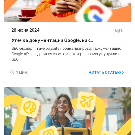
28 июня 2024
0
Утечка документации Google: как
использовать новую информацию о Google API?
SEO-эксперт Travelpayouts проанализировал документацию
Google API и поделился советами, которые помогут улучшить
SEO.
4
мин.
ЧИТАТЬ СТАТЬЮ