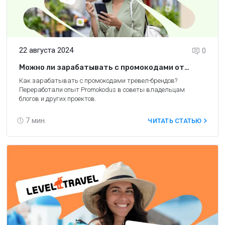
22 августа 2024
0
Можно ли зарабатывать с промокодами от
брендов Travelpayouts? Опыт партнёра
Как зарабатывать с промокодами тревел-брендов?
Переработали опыт Promokodus в советы владельцам
блогов и других проектов.
7
мин.
ЧИТАТЬ СТАТЬЮ