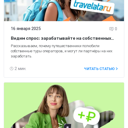
16 января 2025
0
Видим спрос: зарабатывайте на собственных
турах агрегаторов Travelata и Level.Travel
Рассказываем, почему путешественники полюбили
собственные туры операторов, и могут ли партнёры на них
заработать.
2
мин.
ЧИТАТЬ СТАТЬЮ