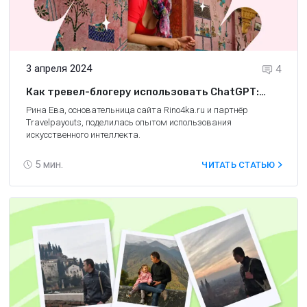
3 апреля 2024
4
Как тревел-блогеру использовать ChatGPT:
опыт создательницы сайта Rino4ka.ru
Рина Ева, основательница сайта
Rino4ka.ru
и партнёр
Travelpayouts, поделилась опытом использования
искусственного интеллекта.
5
мин.
ЧИТАТЬ СТАТЬЮ